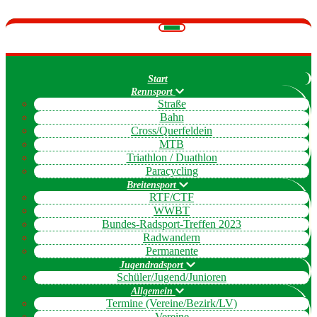
Navigation
umschalten
Start
Rennsport
Straße
Bahn
Cross/Querfeldein
MTB
Triathlon / Duathlon
Paracycling
Breitensport
RTF/CTF
WWBT
Bundes-Radsport-Treffen 2023
Radwandern
Permanente
Jugendradsport
Schüler/Jugend/Junioren
Allgemein
Termine (Vereine/Bezirk/LV)
Vereine