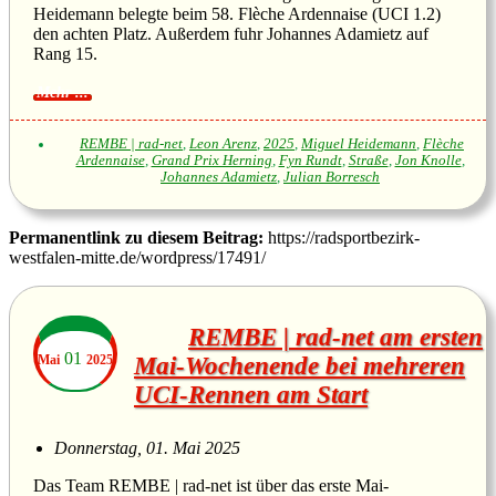
Heidemann belegte beim 58. Flèche Ardennaise (UCI 1.2)
den achten Platz. Außerdem fuhr Johannes Adamietz auf
Rang 15.
REMBE | rad-net
,
Leon Arenz
,
2025
,
Miguel Heidemann
,
Flèche
Ardennaise
,
Grand Prix Herning
,
Fyn Rundt
,
Straße
,
Jon Knolle
,
Johannes Adamietz
,
Julian Borresch
Permanentlink zu diesem Beitrag:
https://radsportbezirk-
westfalen-mitte.de/wordpress/17491/
REMBE | rad-net am ersten
01
Mai
2025
Mai-Wochenende bei mehreren
UCI-Rennen am Start
Donnerstag, 01. Mai 2025
Das Team REMBE | rad-net ist über das erste Mai-