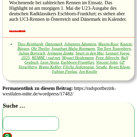
Wochenende bei zahlreichen Rennen im Einsatz. Das
Highlight ist am morgigen 1. Mai die U23-Ausgabe des
deutschen Radklassikers Eschborn-Frankfurt; es stehen aber
auch UCI-Rennen in Österreich und Dänemark im Kalender.
Theo Reinhardt
,
Dänemark
,
Johannes Adamietz
,
Maxim Roor
,
Kaarst-
Bütgen
,
Ole Theiler
,
Jonathan Malte Rottmann
,
Tim Torn Teutenberg
,
Julian Borresch
,
Jermaine Zemke
,
Spurt in den Mai
,
Lennart Voege
,
2025
,
REMBE | rad-net
,
Miguel Heidemann
,
Pepe Albrecht
,
Ralf
Grabsch
,
Leon Arenz
,
Eschborn-Frankfurt
,
Vincent John
,
GP
Vorarlberg
,
Bruno Keßler
,
Flèche Ardennaise
,
Straße
,
Roger Kluge
,
Fabian Peplau
,
Jon Knolle
Permanentlink zu diesem Beitrag:
https://radsportbezirk-
westfalen-mitte.de/wordpress/17482/
Suche …