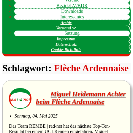
Bezirk/LV/BDR
Downloads
Interessantes
Archiv
Vorstand
Satzung
Impressum
Datenschutz
Cookie-Richtlinie
Schlagwort:
Flèche Ardennaise
Miguel Heidemann Achter
04
Mai
2025
beim Flèche Ardennaise
Sonntag, 04. Mai 2025
Das Team REMBE | rad-net hat das nächste Top-Ten-
Resultat bei einem UCI-Rennen eingefahren. Miguel