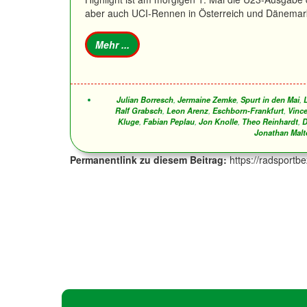
aber auch UCI-Rennen in Österreich und Dänemark
Julian Borresch
,
Jermaine Zemke
,
Spurt in den Mai
,
Ralf Grabsch
,
Leon Arenz
,
Eschborn-Frankfurt
,
Vinc
Kluge
,
Fabian Peplau
,
Jon Knolle
,
Theo Reinhardt
,
D
Jonathan Malt
Permanentlink zu diesem Beitrag:
https://radsportb