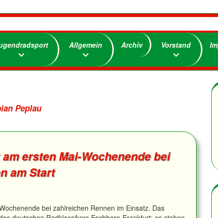
ugendradsport
Allgemein
Archiv
Vorstand
Im
ian Peplau
t am ersten Mai-Wochenende bei
n am Start
-Wochenende bei zahlreichen Rennen im Einsatz. Das
 des deutschen Radklassikers Eschborn-Frankfurt; es stehen