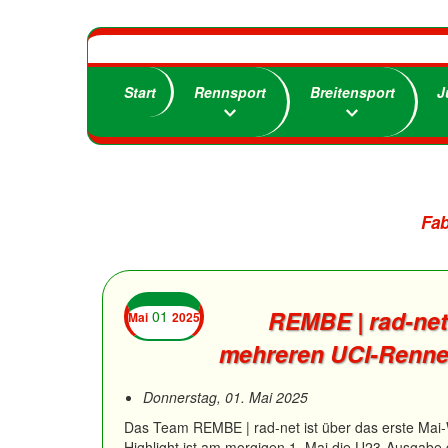
Start
Rennsport
Breitensport
J
Fab
REMBE | rad-ne
01
Mai
2025
mehreren UCI-Renne
Donnerstag, 01. Mai 2025
Das Team REMBE | rad-net ist über das erste Mai
Highlight ist am morgigen 1. Mai die U23-Ausgabe