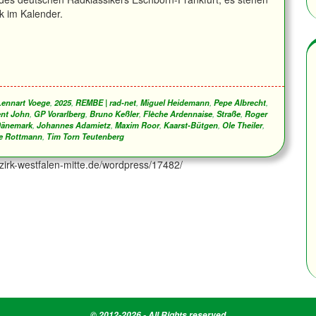
 im Kalender.
Lennart Voege
,
2025
,
REMBE | rad-net
,
Miguel Heidemann
,
Pepe Albrecht
,
ent John
,
GP Vorarlberg
,
Bruno Keßler
,
Flèche Ardennaise
,
Straße
,
Roger
änemark
,
Johannes Adamietz
,
Maxim Roor
,
Kaarst-Bütgen
,
Ole Theiler
,
e Rottmann
,
Tim Torn Teutenberg
ezirk-westfalen-mitte.de/wordpress/17482/
© 2012-2026 - All Rights reserved