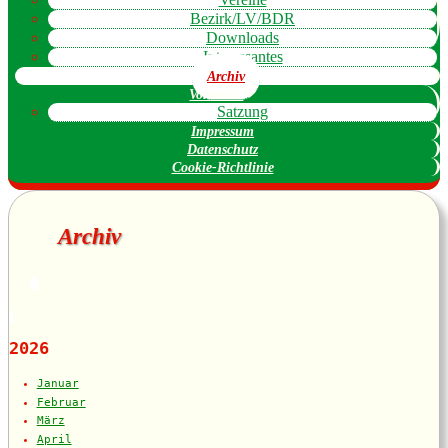
Bezirk/LV/BDR
Downloads
Interessantes
Archiv
Vorstand
Satzung
Impressum
Datenschutz
Cookie-Richtlinie
Archiv
2026
Januar
Februar
März
April