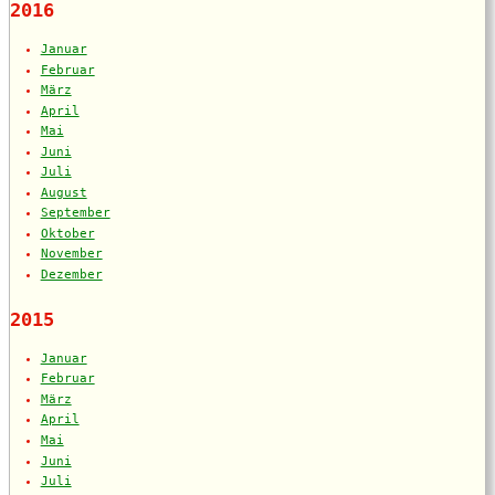
2016
Januar
Februar
März
April
Mai
Juni
Juli
August
September
Oktober
November
Dezember
2015
Januar
Februar
März
April
Mai
Juni
Juli