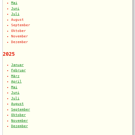
Mai
Juni
Juli
August
September
Oktober
November
Dezember
2025
Januar
Februar
März
April
Mai
Juni
Juli
August
September
Oktober
November
Dezember