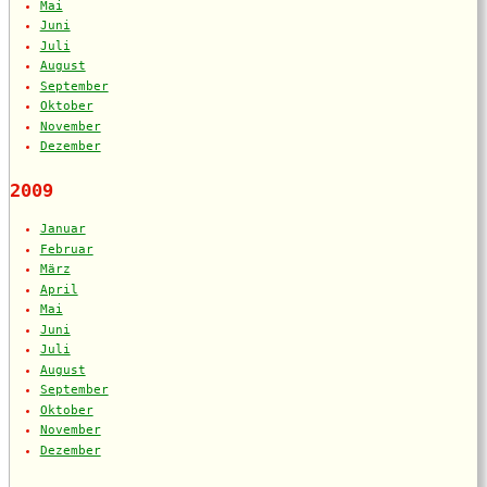
Mai
Juni
Juli
August
September
Oktober
November
Dezember
2009
Januar
Februar
März
April
Mai
Juni
Juli
August
September
Oktober
November
Dezember