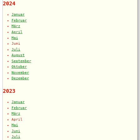
2024
Januar
Februar
März
April
Mai
Juni
Juli
August
September
Oktober
November
Dezember
2023
Januar
Februar
März
April
Mai
Juni
Juli