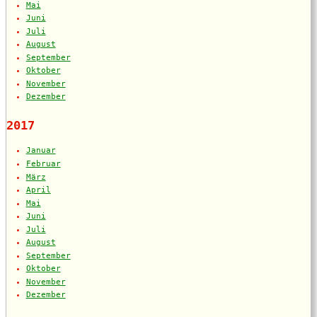
Mai
Juni
Juli
August
September
Oktober
November
Dezember
2017
Januar
Februar
März
April
Mai
Juni
Juli
August
September
Oktober
November
Dezember