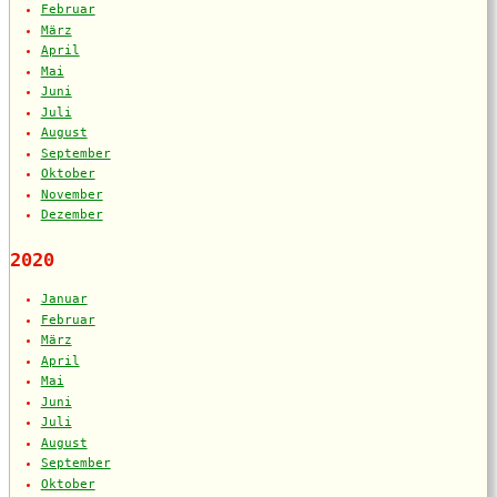
Februar
März
April
Mai
Juni
Juli
August
September
Oktober
November
Dezember
2020
Januar
Februar
März
April
Mai
Juni
Juli
August
September
Oktober