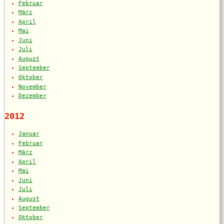
Februar
März
April
Mai
Juni
Juli
August
September
Oktober
November
Dezember
2012
Januar
Februar
März
April
Mai
Juni
Juli
August
September
Oktober