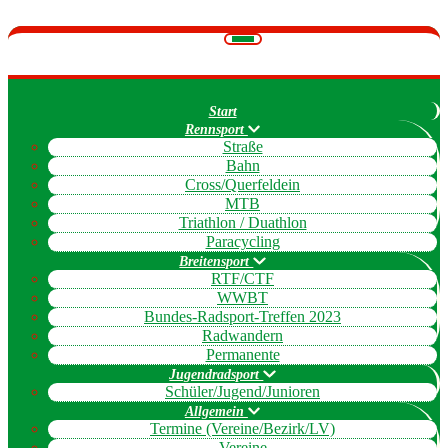
Navigation
umschalten
Start
Rennsport
Straße
Bahn
Cross/Querfeldein
MTB
Triathlon / Duathlon
Paracycling
Breitensport
RTF/CTF
WWBT
Bundes-Radsport-Treffen 2023
Radwandern
Permanente
Jugendradsport
Schüler/Jugend/Junioren
Allgemein
Termine (Vereine/Bezirk/LV)
Vereine