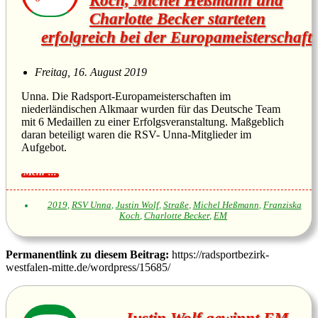
Koch, Michel Heßmann und
Charlotte Becker starteten
erfolgreich bei der Europameisterschaft
Freitag, 16. August 2019
Unna. Die Radsport-Europameisterschaften im
niederländischen Alkmaar wurden für das Deutsche Team
mit 6 Medaillen zu einer Erfolgsveranstaltung. Maßgeblich
daran beteiligt waren die RSV- Unna-Mitglieder im
Aufgebot.
2019
,
RSV Unna
,
Justin Wolf
,
Straße
,
Michel Heßmann
,
Franziska
Koch
,
Charlotte Becker
,
EM
Permanentlink zu diesem Beitrag:
https://radsportbezirk-
westfalen-mitte.de/wordpress/15685/