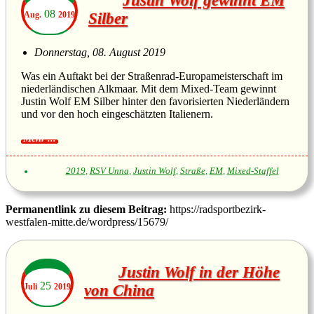
Justin Wolf gewinnt EM
08
Aug.
2019
Silber
Donnerstag, 08. August 2019
Was ein Auftakt bei der Straßenrad-Europameisterschaft im
niederländischen Alkmaar. Mit dem Mixed-Team gewinnt
Justin Wolf EM Silber hinter den favorisierten Niederländern
und vor den hoch eingeschätzten Italienern.
2019
,
RSV Unna
,
Justin Wolf
,
Straße
,
EM
,
Mixed-Staffel
Permanentlink zu diesem Beitrag:
https://radsportbezirk-
westfalen-mitte.de/wordpress/15679/
Justin Wolf in der Höhe
25
Juli
2019
von China