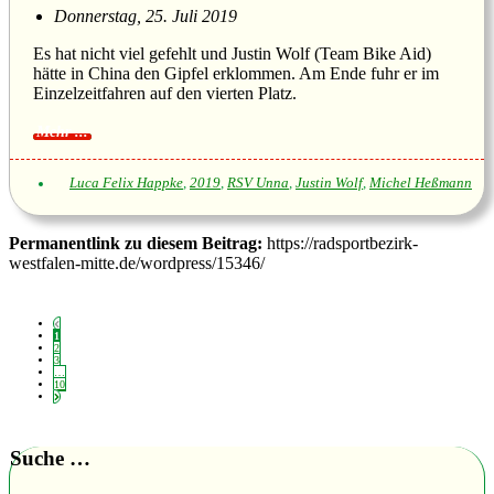
Donnerstag, 25. Juli 2019
Es hat nicht viel gefehlt und Justin Wolf (Team Bike Aid)
hätte in China den Gipfel erklommen. Am Ende fuhr er im
Einzelzeitfahren auf den vierten Platz.
Luca Felix Happke
,
2019
,
RSV Unna
,
Justin Wolf
,
Michel Heßmann
Permanentlink zu diesem Beitrag:
https://radsportbezirk-
westfalen-mitte.de/wordpress/15346/
1
2
3
…
10
Suche …