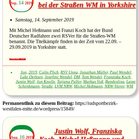
14
Sep.
2019
bei der Straßen WM in Yorkshire
Samstag, 14. September 2019
Mit Michel Heßmann und Franzi Koch hat der Bund
Deutscher Radfahrer zwei RSVer für die Straßen-WM
benannt. Die Titelkämpfe finden in der Zeit vom 22.09. –
29.09.2019 in Yorkshire statt.
Jon
,
2019
,
Colin Plich
,
RSV Unna
,
Jonathan Müller
,
Paul Wendel
,
Luke Derksen
,
Josefine Wendel
,
DM
,
Tom Wendel
,
Franziska Koch
,
Justin Wolf
,
Jon Knolle
,
Tatjana Paller
,
Markus Voß
,
Bundesliga
,
Lasse
Schenkmann
,
Straße
,
LVM NRW
,
Michel Heßmann
,
NRW-Vierer
,
WM
Permanentlink zu diesem Beitrag:
https://radsportbezirk-
westfalen-mitte.de/wordpress/15849/
Justin Wolf, Franziska
16
Aug.
2019