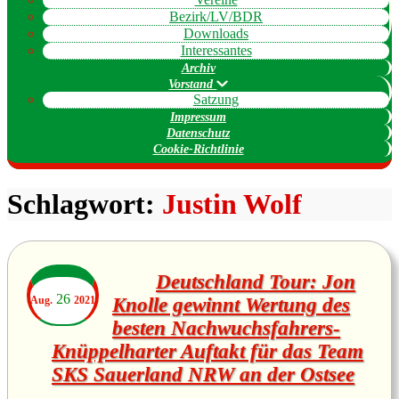
Bezirk/LV/BDR
Downloads
Interessantes
Archiv
Vorstand
Satzung
Impressum
Datenschutz
Cookie-Richtlinie
Schlagwort:
Justin Wolf
Deutschland Tour: Jon
26
Aug.
2021
Knolle gewinnt Wertung des
besten Nachwuchsfahrers-
Knüppelharter Auftakt für das Team
SKS Sauerland NRW an der Ostsee