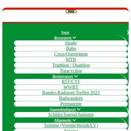
Navigation
umschalten
Start
Rennsport
Straße
Bahn
Cross/Querfeldein
MTB
Triathlon / Duathlon
Paracycling
Breitensport
RTF/CTF
WWBT
Bundes-Radsport-Treffen 2023
Radwandern
Permanente
Jugendradsport
Schüler/Jugend/Junioren
Allgemein
Termine (Vereine/Bezirk/LV)
Vereine