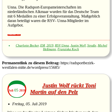
Unna. Die Radsport-Europameisterschaften im
niederländischen Alkmaar wurden für das Deutsche Team
mit 6 Medaillen zu einer Erfolgsveranstaltung. Maßgeblich
daran beteiligt waren die RSV- Unna-Mitglieder im
Aufgebot.
Charlotte Becker
,
EM
,
2019
,
RSV Unna
,
Justin Wolf
,
Straße
,
Michel
Heßmann
,
Franziska Koch
Permanentlink zu diesem Beitrag:
https://radsportbezirk-
westfalen-mitte.de/wordpress/15685/
Justin Wolf rückt Toni
05
Juli
2019
Martin auf den Pelz
Freitag, 05. Juli 2019