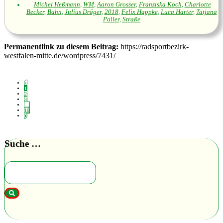
Michel Heßmann
,
WM
,
Aaron Grosser
,
Franziska Koch
,
Charlotte
Becker
,
Bahn
,
Julius Dräger
,
2018
,
Felix Happke
,
Luca Harter
,
Tatjana
Paller
,
Straße
Permanentlink zu diesem Beitrag:
https://radsportbezirk-
westfalen-mitte.de/wordpress/7431/
1
2
3
…
10
Suche …