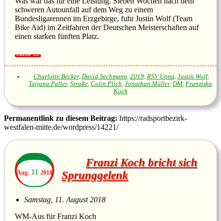
Was war das für eine Leistung. Sieben Wochen nach dem
schweren Autounfall auf dem Weg zu einem
Bundesligarennen im Erzgebirge, fuhr Justin Wolf (Team
Bike Aid) im Zeitfahren der Deutschen Meisterschaften auf
einen starken fünften Platz.
Charlotte Becker
,
David Sechmann
,
2019
,
RSV Unna
,
Justin Wolf
,
Tatjana Paller
,
Straße
,
Colin Plich
,
Jonathan Müller
,
DM
,
Franziska
Koch
Permanentlink zu diesem Beitrag:
https://radsportbezirk-
westfalen-mitte.de/wordpress/14221/
Franzi Koch bricht sich
11
Aug.
2018
Sprunggelenk
Samstag, 11. August 2018
WM-Aus für Franzi Koch