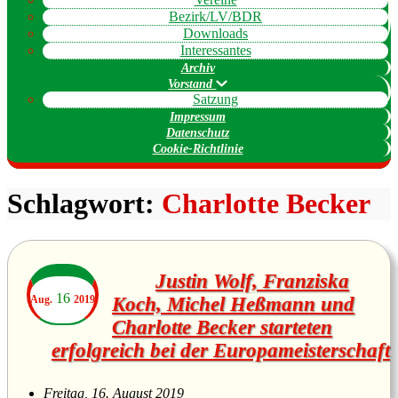
Bezirk/LV/BDR
Downloads
Interessantes
Archiv
Vorstand
Satzung
Impressum
Datenschutz
Cookie-Richtlinie
Schlagwort:
Charlotte Becker
Justin Wolf, Franziska
16
Aug.
2019
Koch, Michel Heßmann und
Charlotte Becker starteten
erfolgreich bei der Europameisterschaft
Freitag, 16. August 2019