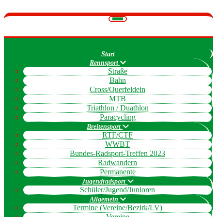
Navigation
umschalten
Start
Rennsport
Straße
Bahn
Cross/Querfeldein
MTB
Triathlon / Duathlon
Paracycling
Breitensport
RTF/CTF
WWBT
Bundes-Radsport-Treffen 2023
Radwandern
Permanente
Jugendradsport
Schüler/Jugend/Junioren
Allgemein
Termine (Vereine/Bezirk/LV)
Vereine