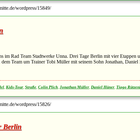
-mitte.de/wordpress/15849/
in
hs im Rad Team Stadtwerke Unna. Drei Tage Berlin mit vier Etappen un
ich dem Team um Trainer Tobi Müller mit seinem Sohn Jonathan, Daniel
el
,
Kids-Tour
,
Straße
,
Colin Plich
,
Jonathan Müller
,
Daniel Hüner
,
Tiago Rützen
-mitte.de/wordpress/15826/
 Berlin