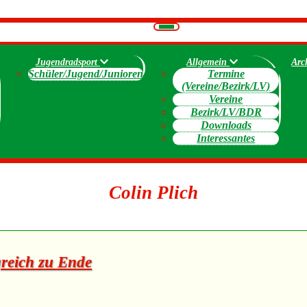
Navigation
umschalten
Jugendradsport
Allgemein
Arc
Schüler/Jugend/Junioren
Termine
(Vereine/Bezirk/LV)
Vereine
Bezirk/LV/BDR
Downloads
Interessantes
Colin Plich
greich zu Ende