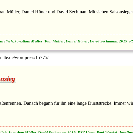
than Müller, Daniel Hüner und David Sechman. Mit sieben Saisonsiegen 
in Plich
,
Jonathan Müller
,
Tobi Müller
,
Daniel Hüner
,
David Sechmann
,
2019
,
R
-mitte.de/wordpress/15775/
onsieg
rennen. Danach begann für ihn eine lange Durststrecke. Immer wieder 
lich
,
Jonathan Müller
,
David Sechmann
,
2019
,
RSV Unna
,
Paul Wendel
,
Josefin