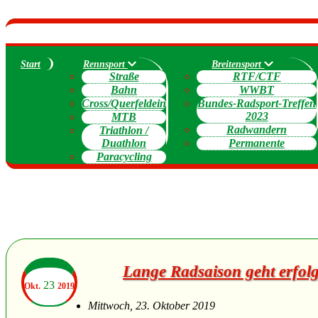
Start
Rennsport
Breitensport
Straße
RTF/CTF
Bahn
WWBT
Cross/Querfeldein
Bundes-Radsport-Treffen
2023
MTB
Radwandern
Triathlon /
Duathlon
Permanente
Paracycling
Lange Radsaison geht erfol
23
Okt.
2019
Mittwoch, 23. Oktober 2019