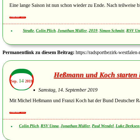
Eine lange Saison ist nun schon wieder zu Ende. Nach teilweise bi
Straße
,
Colin Plich
,
Jonathan Müller
,
2019
,
Simon Schmitt
,
RSV Un
Permanentlink zu diesem Beitrag:
https://radsportbezirk-westfalen
Heßmann und Koch starten b
14
Sep.
2019
Samstag, 14. September 2019
Mit Michel Heßmann und Franzi Koch hat der Bund Deutscher Radf
Colin Plich
,
RSV Unna
,
Jonathan Müller
,
Paul Wendel
,
Luke Derksen