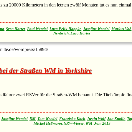
s zu 20000 Kilometern in den letzten zwölf Monaten tut es nun einmal g
na
,
Sven Harter
,
Paul Wendel
,
Luca Felix Happke
,
Josefine Wendel
,
Markus Voß
Nentwich
,
Luca Harter
-mitte.de/wordpress/15894/
ei der Straßen WM in Yorkshire
ahrer zwei RSVer für die Straßen-WM benannt. Die Titelkämpfe finden
,
Josefine Wendel
,
DM
,
Tom Wendel
,
Franziska Koch
,
Justin Wolf
,
Jon Knolle
,
Ta
Michel Heßmann
,
NRW-Vierer
,
WM
,
Jon
,
2019