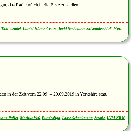
ut, das Rad einfach in die Ecke zu stellen.
,
Tom Wendel
,
Daniel Hüner
,
Cross
,
David Sechmann
,
Saisonabschluß
,
Marc
 in der Zeit vom 22.09. – 29.09.2019 in Yorkshire statt.
tjana Paller
,
Markus Voß
,
Bundesliga
,
Lasse Schenkmann
,
Straße
,
LVM NRW
,