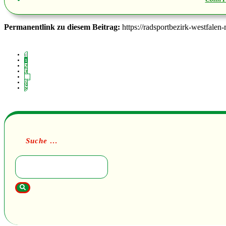
Permanentlink zu diesem Beitrag:
https://radsportbezirk-westfalen
1
2
3
…
5
Suche …