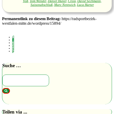
Voß
,
Tom Wendel
,
Daniel Hüner
,
Cross
,
David Sechmann
,
Saisonabschluß
,
Marc Nentwich
,
Luca Harter
Permanentlink zu diesem Beitrag:
https://radsportbezirk-
westfalen-mitte.de/wordpress/15894/
1
2
3
4
Suche …
Teilen via ...