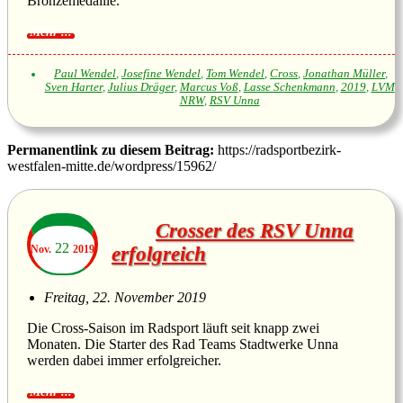
Bronzemedaille.
Paul Wendel
,
Josefine Wendel
,
Tom Wendel
,
Cross
,
Jonathan Müller
,
Sven Harter
,
Julius Dräger
,
Marcus Voß
,
Lasse Schenkmann
,
2019
,
LVM
NRW
,
RSV Unna
Permanentlink zu diesem Beitrag:
https://radsportbezirk-
westfalen-mitte.de/wordpress/15962/
Crosser des RSV Unna
22
Nov.
2019
erfolgreich
Freitag, 22. November 2019
Die Cross-Saison im Radsport läuft seit knapp zwei
Monaten. Die Starter des Rad Teams Stadtwerke Unna
werden dabei immer erfolgreicher.