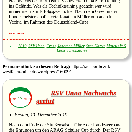
Nachwuchs des Rad Teams Stadtwerke Unna zum Training
ins Gelände. Was als Techniktraining gedacht war wird
immer mehr zur Erfolgsgeschichte. Nach dem Gewinn der
Landesmeisterschaft siegte Jonathan Müller nun auch in
Vechta, im Rahmen des Deutschland-Cups.
2019
,
RSV Unna
,
Cross
,
Jonathan Müller
,
Sven Harter
,
Marcus Voß
,
Lasse Schenkmann
Permanentlink zu diesem Beitrag:
https://radsportbezirk-
westfalen-mitte.de/wordpress/16009/
RSV Unna Nachwuchs
13
Dez.
2019
geehrt
Freitag, 13. Dezember 2019
Nach dem Ende der Straßensaison führte der Landesverband
die Ehrungen um den ARAG-Schüler-Cup durch. Der RSV