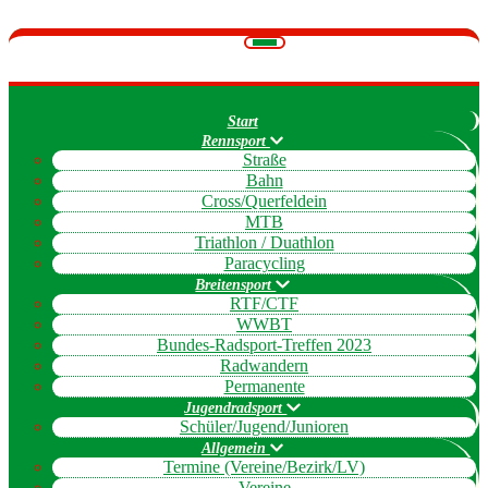
Navigation
umschalten
Start
Rennsport
Straße
Bahn
Cross/Querfeldein
MTB
Triathlon / Duathlon
Paracycling
Breitensport
RTF/CTF
WWBT
Bundes-Radsport-Treffen 2023
Radwandern
Permanente
Jugendradsport
Schüler/Jugend/Junioren
Allgemein
Termine (Vereine/Bezirk/LV)
Vereine