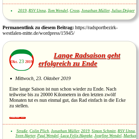
2019
,
RSV Unna
,
Tom Wendel
,
Cross
,
Jonathan Müller
,
Julius Dräger
Permanentlink zu diesem Beitrag:
https://radsportbezirk-
westfalen-mitte.de/wordpress/15945/
Lange Radsaison geht
23
Okt.
2019
erfolgreich zu Ende
Mittwoch, 23. Oktober 2019
Eine lange Saison ist nun schon wieder zu Ende. Nach
teilweise bis zu 20000 Kilometern in den letzten zwölf
Monaten tut es nun einmal gut, das Rad einfach in die Ecke
zu stellen.
Straße
,
Colin Plich
,
Jonathan Müller
,
2019
,
Simon Schmitt
,
RSV Unna
,
Sven Harter
,
Paul Wendel
,
Luca Felix Happke
,
Josefine Wendel
,
Markus