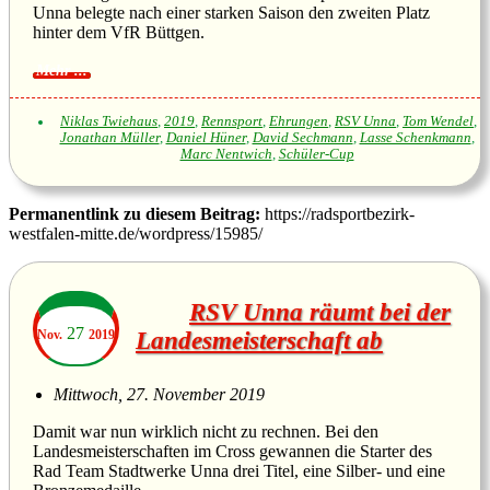
Unna belegte nach einer starken Saison den zweiten Platz
hinter dem VfR Büttgen.
Niklas Twiehaus
,
2019
,
Rennsport
,
Ehrungen
,
RSV Unna
,
Tom Wendel
,
Jonathan Müller
,
Daniel Hüner
,
David Sechmann
,
Lasse Schenkmann
,
Marc Nentwich
,
Schüler-Cup
Permanentlink zu diesem Beitrag:
https://radsportbezirk-
westfalen-mitte.de/wordpress/15985/
RSV Unna räumt bei der
27
Nov.
2019
Landesmeisterschaft ab
Mittwoch, 27. November 2019
Damit war nun wirklich nicht zu rechnen. Bei den
Landesmeisterschaften im Cross gewannen die Starter des
Rad Team Stadtwerke Unna drei Titel, eine Silber- und eine