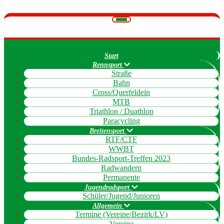
Navigation
umschalten
Start
Rennsport
Straße
Bahn
Cross/Querfeldein
MTB
Triathlon / Duathlon
Paracycling
Breitensport
RTF/CTF
WWBT
Bundes-Radsport-Treffen 2023
Radwandern
Permanente
Jugendradsport
Schüler/Jugend/Junioren
Allgemein
Termine (Vereine/Bezirk/LV)
Vereine