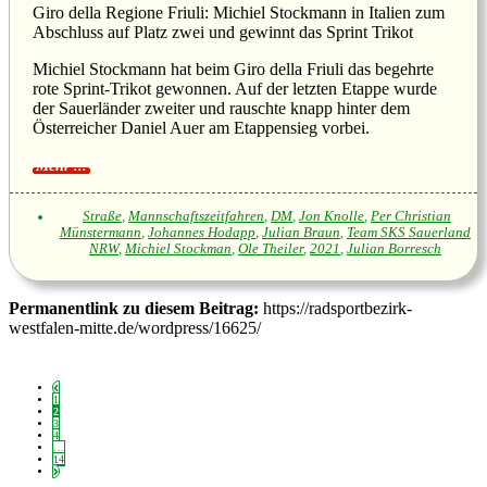
Giro della Regione Friuli: Michiel Stockmann in Italien zum
Abschluss auf Platz zwei und gewinnt das Sprint Trikot
Michiel Stockmann hat beim Giro della Friuli das begehrte
rote Sprint-Trikot gewonnen. Auf der letzten Etappe wurde
der Sauerländer zweiter und rauschte knapp hinter dem
Österreicher Daniel Auer am Etappensieg vorbei.
Straße
,
Mannschaftszeitfahren
,
DM
,
Jon Knolle
,
Per Christian
Münstermann
,
Johannes Hodapp
,
Julian Braun
,
Team SKS Sauerland
NRW
,
Michiel Stockman
,
Ole Theiler
,
2021
,
Julian Borresch
Permanentlink zu diesem Beitrag:
https://radsportbezirk-
westfalen-mitte.de/wordpress/16625/
1
2
3
4
…
14