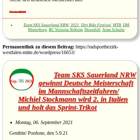
Team SKS Sauerland NRW
,
2021
,
Dirt Bike Festival
,
MTB
,
DM
,
Winterberg
,
RC Victoria Neheim
,
Downhill
,
Jesse Schulte
Permanentlink zu diesem Beitrag:
https://radsportbezirk-
westfalen-mitte.de/wordpress/16653/
Team SKS Sauerland NRW
06
Sep.
2021
gewinnt Deutsche Meisterschaft
im Mannschaftszeitfahren/
Michiel Stockmann wird 2. in Italien
und holt das Sprint-Trikot
Montag, 06. September 2021
Genthin/ Pordone, den 5.9.21