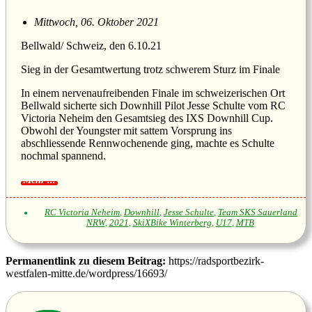
Mittwoch, 06. Oktober 2021
Bellwald/ Schweiz, den 6.10.21
Sieg in der Gesamtwertung trotz schwerem Sturz im Finale
In einem nervenaufreibenden Finale im schweizerischen Ort
Bellwald sicherte sich Downhill Pilot Jesse Schulte vom RC
Victoria Neheim den Gesamtsieg des IXS Downhill Cup.
Obwohl der Youngster mit sattem Vorsprung ins
abschliessende Rennwochenende ging, machte es Schulte
nochmal spannend.
RC Victoria Neheim
,
Downhill
,
Jesse Schulte
,
Team SKS Sauerland
NRW
,
2021
,
SkiXBike Winterberg
,
U17
,
MTB
Permanentlink zu diesem Beitrag:
https://radsportbezirk-
westfalen-mitte.de/wordpress/16693/