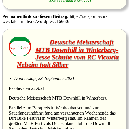
SKS Sauerland NRW
,
2021
Permanentlink zu diesem Beitrag:
https://radsportbezirk-
westfalen-mitte.de/wordpress/16660/
Deutsche Meisterschaft
23
Sep.
2021
MTB Downhill in Winterberg-
Jesse Schulte vom RC Victoria
Neheim holt Silber
Donnerstag, 23. September 2021
Eslohe, den 22.9.21
Deutsche Meisterschaft MTB Downhill in Winterberg
Parallel zum Bergpreis in Wenholthausen und zur
Sauerlandrundfahrt fand am vergangenen Wochenende das
Dirt Bike Festival in Winterberg statt. Im Rahmen des
größten MTB Festivals Deutschlands fuhr die Downhill-
Szene den deutschen Meistertitel aus.