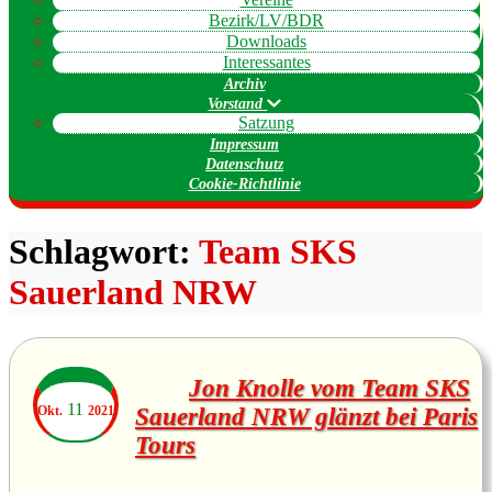
Bezirk/LV/BDR
Downloads
Interessantes
Archiv
Vorstand
Satzung
Impressum
Datenschutz
Cookie-Richtlinie
Schlagwort:
Team SKS
Sauerland NRW
Jon Knolle vom Team SKS
11
Okt.
2021
Sauerland NRW glänzt bei Paris
Tours