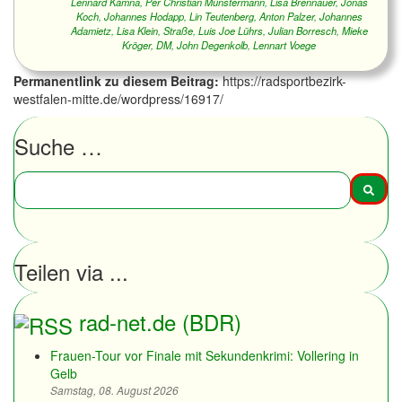
Lennard Kämna
,
Per Christian Münstermann
,
Lisa Brennauer
,
Jonas
Koch
,
Johannes Hodapp
,
Lin Teutenberg
,
Anton Palzer
,
Johannes
Adamietz
,
Lisa Klein
,
Straße
,
Luis Joe Lührs
,
Julian Borresch
,
Mieke
Kröger
,
DM
,
John Degenkolb
,
Lennart Voege
Permanentlink zu diesem Beitrag:
https://radsportbezirk-
westfalen-mitte.de/wordpress/16917/
Suche …
Teilen via ...
rad-net.de (BDR)
Frauen-Tour vor Finale mit Sekundenkrimi: Vollering in
Gelb
Samstag, 08. August 2026