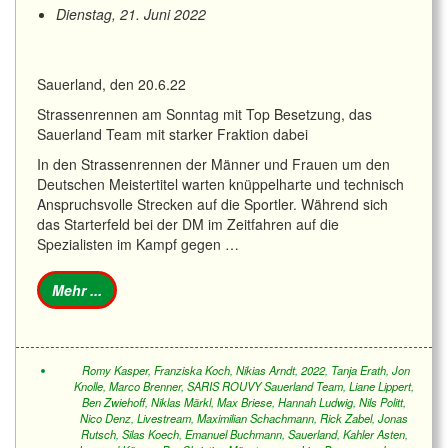
Dienstag, 21. Juni 2022
Sauerland, den 20.6.22
Strassenrennen am Sonntag mit Top Besetzung, das
Sauerland Team mit starker Fraktion dabei
In den Strassenrennen der Männer und Frauen um den
Deutschen Meistertitel warten knüppelharte und technisch
Anspruchsvolle Strecken auf die Sportler. Während sich
das Starterfeld bei der DM im Zeitfahren auf die
Spezialisten im Kampf gegen …
Romy Kasper
,
Franziska Koch
,
Nikias Arndt
,
2022
,
Tanja Erath
,
Jon
Knolle
,
Marco Brenner
,
SARIS ROUVY Sauerland Team
,
Liane Lippert
,
Ben Zwiehoff
,
Niklas Märkl
,
Max Briese
,
Hannah Ludwig
,
Nils Politt
,
Nico Denz
,
Livestream
,
Maximilian Schachmann
,
Rick Zabel
,
Jonas
Rutsch
,
Silas Koech
,
Emanuel Buchmann
,
Sauerland
,
Kahler Asten
,