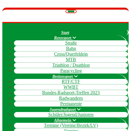
Navigation
umschalten
Start
Rennsport
Straße
Bahn
Cross/Querfeldein
MTB
Triathlon / Duathlon
Paracycling
Breitensport
RTF/CTF
WWBT
Bundes-Radsport-Treffen 2023
Radwandern
Permanente
Jugendradsport
Schüler/Jugend/Junioren
Allgemein
Termine (Vereine/Bezirk/LV)
Vereine