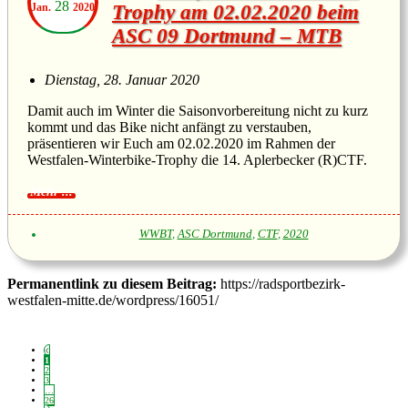
28
Jan.
2020
Trophy am 02.02.2020 beim
ASC 09 Dortmund – MTB
Dienstag, 28. Januar 2020
Damit auch im Winter die Saisonvorbereitung nicht zu kurz
kommt und das Bike nicht anfängt zu verstauben,
präsentieren wir Euch am 02.02.2020 im Rahmen der
Westfalen-Winterbike-Trophy die 14. Aplerbecker (R)CTF.
WWBT
,
ASC Dortmund
,
CTF
,
2020
Permanentlink zu diesem Beitrag:
https://radsportbezirk-
westfalen-mitte.de/wordpress/16051/
1
2
3
…
26