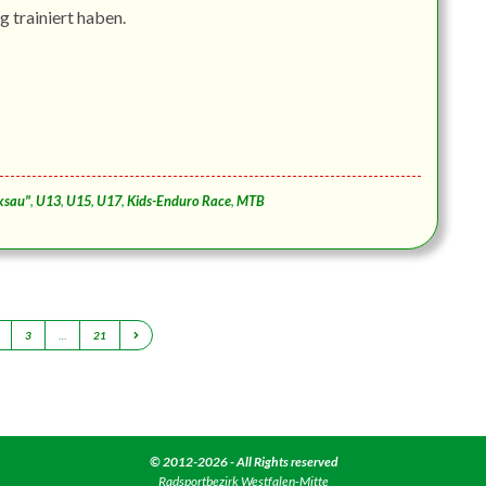
g trainiert haben.
ksau"
,
U13
,
U15
,
U17
,
Kids-Enduro Race
,
MTB
3
…
21
© 2012-2026 - All Rights reserved
Radsportbezirk Westfalen-Mitte