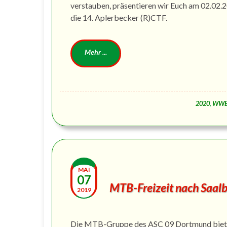
verstauben, präsentieren wir Euch am 02.02
die 14. Aplerbecker (R)CTF.
2020
,
WWB
MAI
07
MTB-Freizeit nach Saal
2019
Die MTB-Gruppe des ASC 09 Dortmund biete