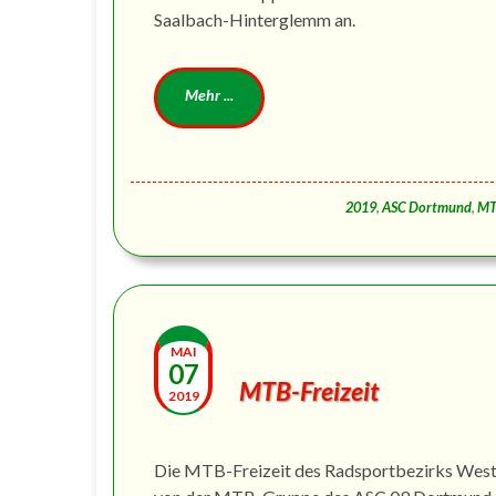
Saalbach-Hinterglemm an.
2019
,
ASC Dortmund
,
M
MAI
07
MTB-Freizeit
2019
Die MTB-Freizeit des Radsportbezirks West