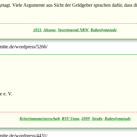
gt. Viele Argumente aus Sicht der Geldgeber sprachen dafür, dass die
2011
,
Absage
,
Sportjugend NRW
,
Ruhrolympiade
-mitte.de/wordpress/5266/
e e. V.
Kriteriumsmeisterschaft
,
RSV Unna
,
2009
,
Straße
,
Ruhrolympiade
-mitte.de/wordpress/4431/