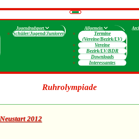
Navigation
umschalten
Jugendradsport
Allgemein
Arc
Schüler/Jugend/Junioren
Termine
(Vereine/Bezirk/LV)
Vereine
Bezirk/LV/BDR
Downloads
Interessantes
Ruhrolympiade
Neustart 2012