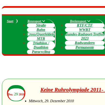
Start
Rennsport
Breitensport
Straße
RTF/CTF
Bahn
WWBT
Cross/Querfeldein
Bundes-Radsport-Treffen
2023
MTB
Radwandern
Triathlon /
Duathlon
Permanente
Paracycling
Keine Ruhrolympiade 2011- 
29
Dez.
2010
Mittwoch, 29. Dezember 2010