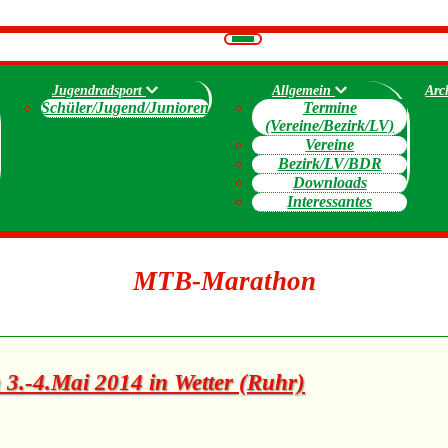
Navigation
umschalten
Jugendradsport
Allgemein
Arc
Schüler/Jugend/Junioren
Termine
(Vereine/Bezirk/LV)
Vereine
Bezirk/LV/BDR
Downloads
Interessantes
MTB-Marathon
3.-4.Mai 2014 in Wetter (Ruhr)