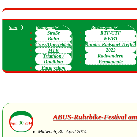
Start
Rennsport
Breitensport
Straße
RTF/CTF
Bahn
WWBT
Cross/Querfeldein
Bundes-Radsport-Treffen
2023
MTB
Radwandern
Triathlon /
Duathlon
Permanente
Paracycling
ABUS-Ruhrbike-Festival am 
30
Apr.
2014
Mittwoch, 30. April 2014