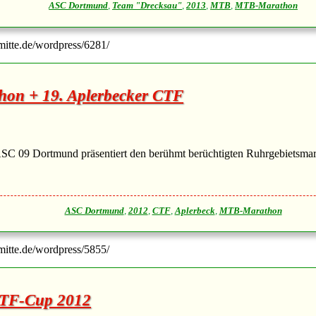
ASC Dortmund
,
Team "Drecksau"
,
2013
,
MTB
,
MTB-Marathon
-mitte.de/wordpress/6281/
hon + 19. Aplerbecker CTF
SC 09 Dortmund präsentiert den berühmt berüchtigten Ruhrgebietsmarat
ASC Dortmund
,
2012
,
CTF
,
Aplerbeck
,
MTB-Marathon
-mitte.de/wordpress/5855/
CTF-Cup 2012