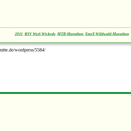
2011
,
RSV Werl-Wickede
,
MTB-Marathon
,
XtasY-Wildwald-Marathon
-mitte.de/wordpress/5584/