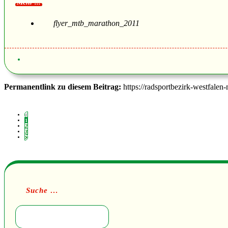
flyer_mtb_marathon_2011
Permanentlink zu diesem Beitrag:
https://radsportbezirk-westfalen
1
2
3
Suche …