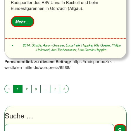
Radsportler des RSV Unna in Bocholt und beim
Bundesligarennen in Günzach (Allgäu).
2014
,
Straße
,
Aaron Grosser
,
Luca Felix Happke
,
Nils Goeke
,
Philipp
Hellmund
,
Jan Tschernoster
,
Lisa Carolin Happke
Permanentlink zu diesem Beitrag:
https://radsportbezirk-
westfalen-mitte.de/wordpress/6568/
1
2
3
…
7
Suche …