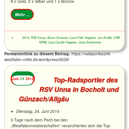
8 x Gold, 3 x Silber und 1 x Bronze.
2014
,
RSV Unna
,
Aaron Grosser
,
Luca Felix Happke
,
Jon Knolle
,
LVM
NRW
,
Lisa Carolin Happke
,
Jana Schemmer
Permanentlink zu diesem Beitrag:
https://radsportbezirk-
westfalen-mitte.de/wordpress/6628/
Top-Radsportler des
24
Juni
2014
RSV Unna in Bocholt und
Günzach/Allgäu
Dienstag, 24. Juni 2014
3 Tage nach dem Pech bei den
„Westfalenmeisterschaften“ revanchierten sich die Top-