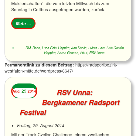
Meisterschaften“, die vom letzten Mittwoch bis zum
Sonntag in Cottbus ausgetragen wurden, zurück.
DM
,
Bahn
,
Luca Felix Happke
,
Jon Knolle
,
Lukas Löer
,
Lisa Carolin
Happke
,
Aaron Grosse
,
2014
,
RSV Unna
Permanentlink zu diesem Beitrag:
https://radsportbezirk-
westfalen-mitte.de/wordpress/6647/
RSV Unna:
29
Aug.
2014
Bergkamener Radsport
Festival
Freitag, 29. August 2014
Mit der Track Cycling Challenge, einem zweifachen