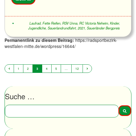
Laufrad
,
Fette Reifen
,
RSV Unna
,
RC Victoria Neheim
,
Kinder
,
Jugendliche
,
Sauerlandrundfahrt
,
2021
,
Sauerländer Bergpreis
Permanentlink zu diesem Beitrag:
https://radsportbezirk-
westfalen-mitte.de/wordpress/16644/
1
2
3
4
5
…
12
Suche …