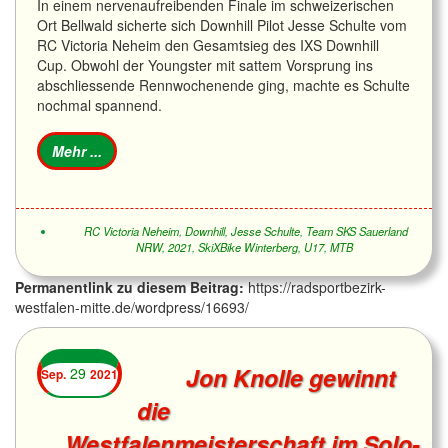
In einem nervenaufreibenden Finale im schweizerischen
Ort Bellwald sicherte sich Downhill Pilot Jesse Schulte vom
RC Victoria Neheim den Gesamtsieg des IXS Downhill
Cup. Obwohl der Youngster mit sattem Vorsprung ins
abschliessende Rennwochenende ging, machte es Schulte
nochmal spannend.
RC Victoria Neheim
,
Downhill
,
Jesse Schulte
,
Team SKS Sauerland
NRW
,
2021
,
SkiXBike Winterberg
,
U17
,
MTB
Permanentlink zu diesem Beitrag:
https://radsportbezirk-
westfalen-mitte.de/wordpress/16693/
Jon Knolle gewinnt
29
Sep.
2021
die
Westfalenmeisterschaft im Solo-