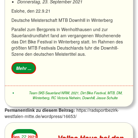
Donnerstag, 23. September 2021
Eslohe, den 22.9.21
Deutsche Meisterschaft MTB Downhill in Winterberg
Parallel zum Bergpreis in Wenholthausen und zur
Sauerlandrundfahrt fand am vergangenen Wochenende
das Dirt Bike Festival in Winterberg statt. Im Rahmen des
größten MTB Festivals Deutschlands fuhr die Downhill-
Szene den deutschen Meistertitel aus.
Team SKS Sauerland NRW
,
2021
,
Dirt Bike Festival
,
MTB
,
DM
,
Winterberg
,
RC Victoria Neheim
,
Downhill
,
Jesse Schulte
Permanentlink zu diesem Beitrag:
https://radsportbezirk-
westfalen-mitte.de/wordpress/16653/
Volles Haus bei den
22
Sep.
2021