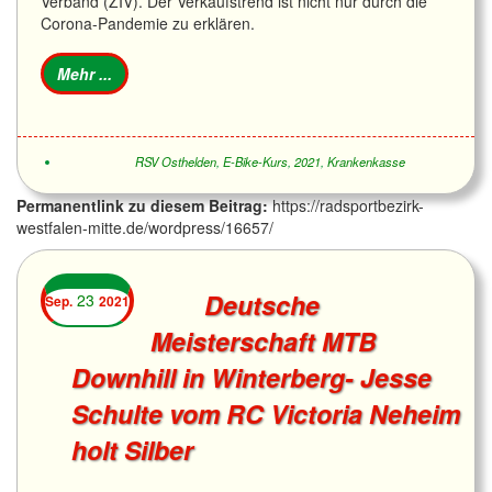
Verband (ZIV). Der Verkaufstrend ist nicht nur durch die
Corona-Pandemie zu erklären.
RSV Osthelden
,
E-Bike-Kurs
,
2021
,
Krankenkasse
Permanentlink zu diesem Beitrag:
https://radsportbezirk-
westfalen-mitte.de/wordpress/16657/
Deutsche
23
Sep.
2021
Meisterschaft MTB
Downhill in Winterberg- Jesse
Schulte vom RC Victoria Neheim
holt Silber