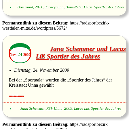
Dortmund
,
2011
,
Paracycling
,
Hans-Peter Durst
,
Sportler des Jahres
Permanentlink zu diesem Beitrag:
https://radsportbezirk-
westfalen-mitte.de/wordpress/5672/
Jana Schemmer und Lucas
24
Nov.
2009
Liß Sportler des Jahres
Dienstag, 24. November 2009
Bei der „Sportgala“ wurden die „Sportler des Jahres“ der
Kreisstadt Unna gewählt
Jana Schemmer
,
RSV Unna
,
2009
,
Lucas Liß
,
Sportler des Jahres
Permanentlink zu diesem Beitrag:
https://radsportbezirk-