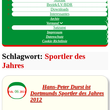
Bezirk/LV/BDR
Downloads
Interessantes
Archiv
Vorstand
Satzung
Impressum
Datenschutz
Cookie-Richtlinie
Schlagwort:
Sportler des
Jahres
Hans-Peter Durst ist
06
Feb.
2013
Dortmunds Sportler des Jahres
2012