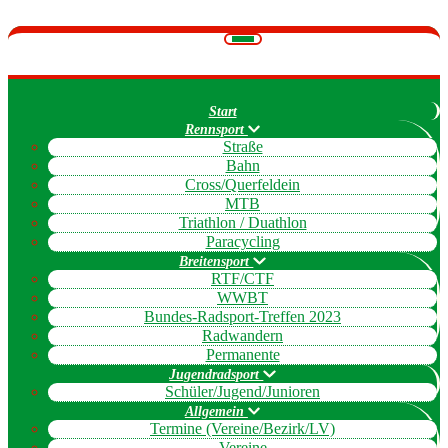
Navigation
umschalten
Start
Rennsport
Straße
Bahn
Cross/Querfeldein
MTB
Triathlon / Duathlon
Paracycling
Breitensport
RTF/CTF
WWBT
Bundes-Radsport-Treffen 2023
Radwandern
Permanente
Jugendradsport
Schüler/Jugend/Junioren
Allgemein
Termine (Vereine/Bezirk/LV)
Vereine