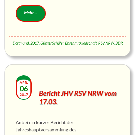
Dortmund
,
2017
,
Günter Schäfer
,
Ehrenmitgliedschaft
,
RSV NRW
,
BDR
APR.
06
Bericht JHV RSV NRW vom
2017
17.03.
Anbei ein kurzer Bericht der
Jahreshauptversammlung des