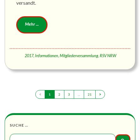
versandt.
2017
,
Informationen
,
Mitgliederversammlung
,
RSV NRW
1
2
3
…
21
SUCHE …