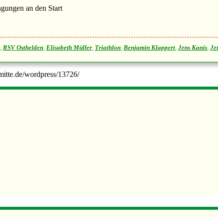
ngungen an den Start
,
RSV Osthelden
,
Elisabeth Müller
,
Triathlon
,
Benjamin Klappert
,
Jens Kanis
,
Je
-mitte.de/wordpress/13726/