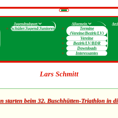
Navigation
umschalten
Jugendradsport
Allgemein
Arc
Schüler/Jugend/Junioren
Termine
(Vereine/Bezirk/LV)
Vereine
Bezirk/LV/BDR
Downloads
Interessantes
Lars Schmitt
n starten beim 32. Buschhütten-Triathlon in d