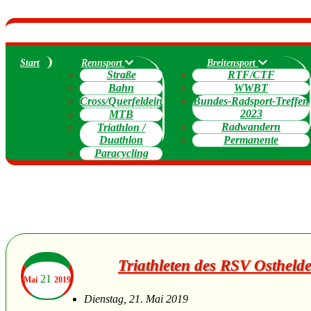
Start
Rennsport
Breitensport
Straße
RTF/CTF
Bahn
WWBT
Cross/Querfeldein
Bundes-Radsport-Treffen
2023
MTB
Radwandern
Triathlon /
Duathlon
Permanente
Paracycling
Triathleten des RSV Osthelde
21
Mai
2019
Dienstag, 21. Mai 2019