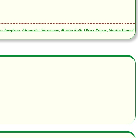
ns Junghans
,
Alexander Wassmann
,
Martin Roth
,
Oliver Prigge
,
Martin Hansel