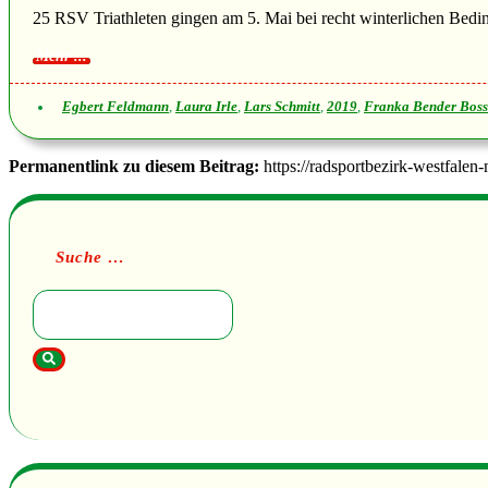
25 RSV Triathleten gingen am 5. Mai bei recht winterlichen Bedi
Egbert Feldmann
,
Laura Irle
,
Lars Schmitt
,
2019
,
Franka Bender Boss
Permanentlink zu diesem Beitrag:
https://radsportbezirk-westfalen
Suche …