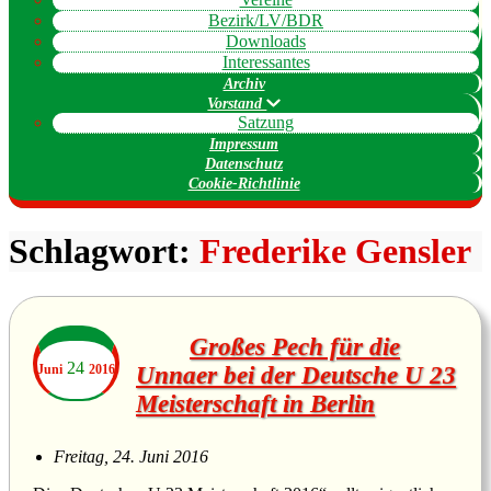
Bezirk/LV/BDR
Downloads
Interessantes
Archiv
Vorstand
Satzung
Impressum
Datenschutz
Cookie-Richtlinie
Schlagwort:
Frederike Gensler
Großes Pech für die
24
Juni
2016
Unnaer bei der Deutsche U 23
Meisterschaft in Berlin
Freitag, 24. Juni 2016