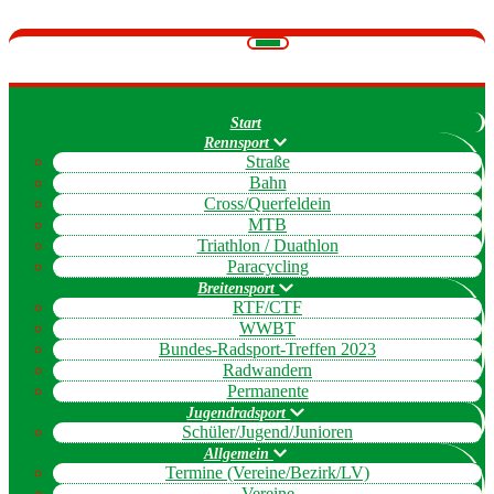
Navigation
umschalten
Start
Rennsport
Straße
Bahn
Cross/Querfeldein
MTB
Triathlon / Duathlon
Paracycling
Breitensport
RTF/CTF
WWBT
Bundes-Radsport-Treffen 2023
Radwandern
Permanente
Jugendradsport
Schüler/Jugend/Junioren
Allgemein
Termine (Vereine/Bezirk/LV)
Vereine