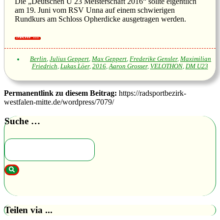
Die „Deutschen U 23 Meisterschaft 2016“ sollte eigentlich
am 19. Juni vom RSV Unna auf einem schwierigen
Rundkurs am Schloss Opherdicke ausgetragen werden.
Berlin
,
Julius Geppert
,
Max Geppert
,
Frederike Gensler
,
Maximilian
Friedrich
,
Lukas Löer
,
2016
,
Aaron Grosser
,
VELOTHON
,
DM U23
Permanentlink zu diesem Beitrag:
https://radsportbezirk-
westfalen-mitte.de/wordpress/7079/
Suche …
Teilen via ...