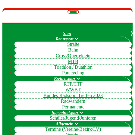
Navigation
umschalten
Start
Rennsport
Straße
Bahn
Cross/Querfeldein
MTB
Triathlon / Duathlon
Paracycling
Breitensport
RTF/CTF
WWBT
Bundes-Radsport-Treffen 2023
Radwandern
Permanente
Jugendradsport
Schüler/Jugend/Junioren
Allgemein
Termine (Vereine/Bezirk/LV)
Vereine