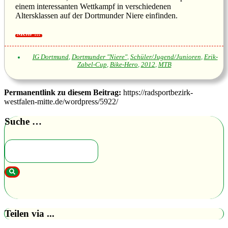
einem interessanten Wettkampf in verschiedenen
Altersklassen auf der Dortmunder Niere einfinden.
IG Dortmund
,
Dortmunder "Niere"
,
Schüler/Jugend/Junioren
,
Erik-
Zabel-Cup
,
Bike-Hero
,
2012
,
MTB
Permanentlink zu diesem Beitrag:
https://radsportbezirk-
westfalen-mitte.de/wordpress/5922/
Suche …
Teilen via ...