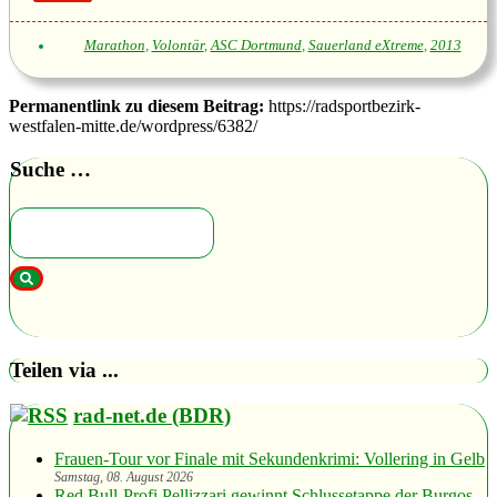
Marathon
,
Volontär
,
ASC Dortmund
,
Sauerland eXtreme
,
2013
Permanentlink zu diesem Beitrag:
https://radsportbezirk-
westfalen-mitte.de/wordpress/6382/
Suche …
Teilen via ...
rad-net.de (BDR)
Frauen-Tour vor Finale mit Sekundenkrimi: Vollering in Gelb
Samstag, 08. August 2026
Red Bull-Profi Pellizzari gewinnt Schlussetappe der Burgos-