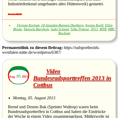
Industriedenkmal umgebautes altes Hüttenwerk) gestartet.
Florian Kortüm
,
24-Stunden-Rennen Duisburg
,
Ivonne Kraft
,
Ellen
Blome
,
Daniela Bargholt
,
Gabi Schmid
,
Silke Pokrop
,
2013
,
MTB
,
MBC
Bochum
Permanentlink zu diesem Beitrag:
https://radsportbezirk-
westfalen-mitte.de/wordpress/6387/
Video
05
Aug.
2013
Bundesradsporttreffen 2013 in
Cottbus
Montag, 05. August 2013
Bernd und Dennis Bak (Sprinter Waltrop) waren beim
Bundesradsporttreffen in Cottbus und haben die Eindrücke
der Woche in einem Video zusammengefasst. Mittlerweile ist