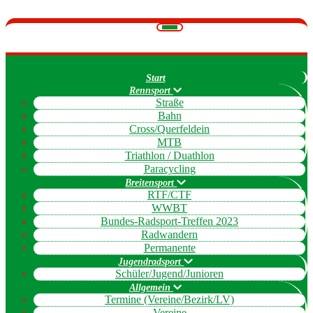
Navigation
umschalten
Start
Rennsport
Straße
Bahn
Cross/Querfeldein
MTB
Triathlon / Duathlon
Paracycling
Breitensport
RTF/CTF
WWBT
Bundes-Radsport-Treffen 2023
Radwandern
Permanente
Jugendradsport
Schüler/Jugend/Junioren
Allgemein
Termine (Vereine/Bezirk/LV)
Vereine