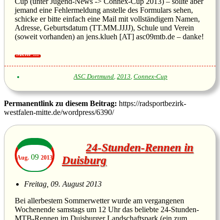
Cup (unter Jugend-News -> Connex-Cup 2013) – sollte aber
jemand eine Fehlermeldung anstelle des Formulars sehen,
schicke er bitte einfach eine Mail mit vollständigem Namen,
Adresse, Geburtsdatum (TT.MM.JJJJ), Schule und Verein
(soweit vorhanden) an jens.klueh [AT] asc09mtb.de – danke!
ASC Dortmund
,
2013
,
Connex-Cup
Permanentlink zu diesem Beitrag:
https://radsportbezirk-
westfalen-mitte.de/wordpress/6390/
24-Stunden-Rennen in
09
Aug.
2013
Duisburg
Freitag, 09. August 2013
Bei allerbestem Sommerwetter wurde am vergangenen
Wochenende samstags um 12 Uhr das beliebte 24-Stunden-
MTB-Rennen im Duisburger Landschaftspark (ein zum