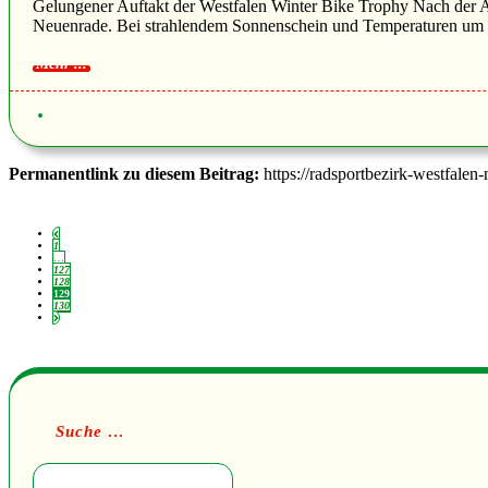
Gelungener Auftakt der Westfalen Winter Bike Trophy Nach der A
Neuenrade. Bei strahlendem Sonnenschein und Temperaturen um die
Permanentlink zu diesem Beitrag:
https://radsportbezirk-westfalen
1
…
127
128
129
130
Suche …