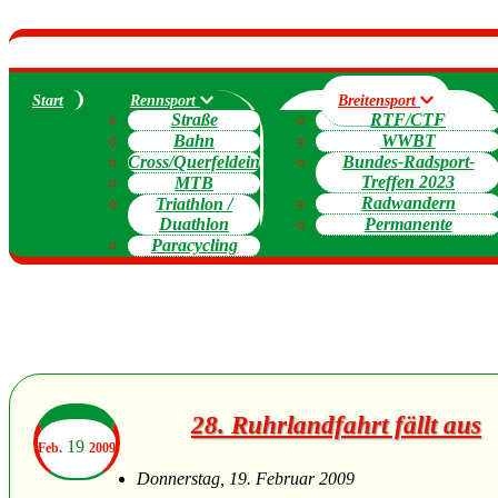
Start
Rennsport
Breitensport
Straße
RTF/CTF
Bahn
WWBT
Cross/Querfeldein
Bundes-Radsport-
Treffen 2023
MTB
Radwandern
Triathlon /
Duathlon
Permanente
Paracycling
28. Ruhrlandfahrt fällt aus
19
Feb.
2009
Donnerstag, 19. Februar 2009