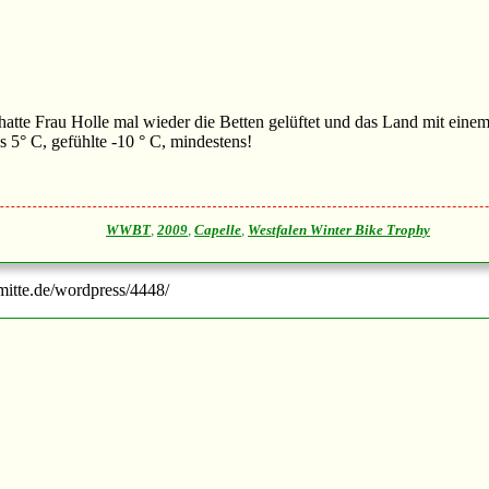
hatte Frau Holle mal wieder die Betten gelüftet und das Land mit ein
 5° C, gefühlte -10 ° C, mindestens!
WWBT
,
2009
,
Capelle
,
Westfalen Winter Bike Trophy
-mitte.de/wordpress/4448/