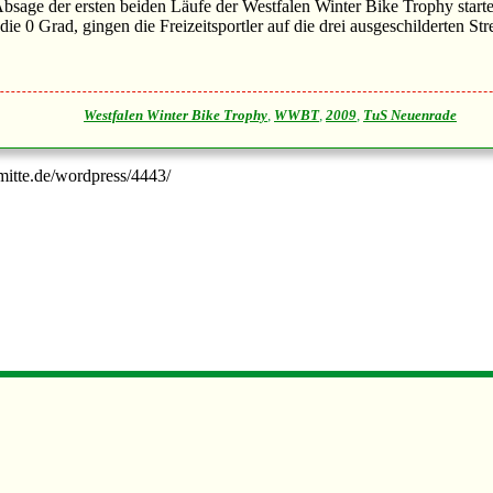
bsage der ersten beiden Läufe der Westfalen Winter Bike Trophy start
 0 Grad, gingen die Freizeitsportler auf die drei ausgeschilderten St
Westfalen Winter Bike Trophy
,
WWBT
,
2009
,
TuS Neuenrade
-mitte.de/wordpress/4443/