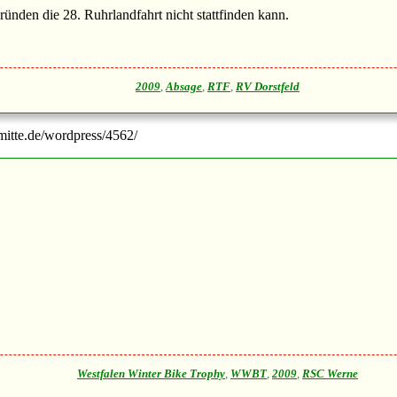
Gründen die 28. Ruhrlandfahrt nicht stattfinden kann.
2009
,
Absage
,
RTF
,
RV Dorstfeld
-mitte.de/wordpress/4562/
Westfalen Winter Bike Trophy
,
WWBT
,
2009
,
RSC Werne