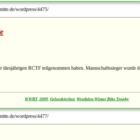
-mitte.de/wordpress/4475/
e
 der diesjährigen RCTF teilgenommen haben. Mannschaftssieger wurde
WWBT
,
2009
,
Gelsenkirchen
,
Westfalen Winter Bike Trophy
-mitte.de/wordpress/4477/