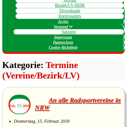
Bezirk/LV/BDR
Downloads
Interessantes
Archiv
Vorstand
Satzung
Impressum
Datenschutz
Cookie-Richtlinie
Kategorie:
Termine
(Vereine/Bezirk/LV)
An alle Radsportvereine in
15
Feb.
2018
NRW
Donnerstag, 15. Februar 2018