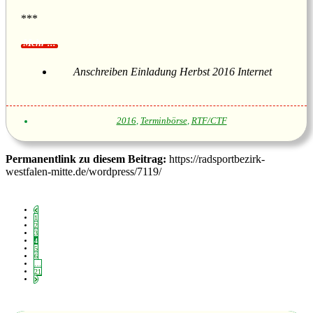
***
Anschreiben Einladung Herbst 2016 Internet
2016
,
Terminbörse
,
RTF/CTF
Permanentlink zu diesem Beitrag:
https://radsportbezirk-
westfalen-mitte.de/wordpress/7119/
1
2
3
4
5
6
…
21