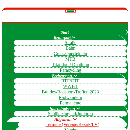
Navigation
umschalten
Start
Rennsport
Straße
Bahn
Cross/Querfeldein
MTB
Triathlon / Duathlon
Paracycling
Breitensport
RTF/CTF
WWBT
Bundes-Radsport-Treffen 2023
Radwandern
Permanente
Jugendradsport
Schüler/Jugend/Junioren
Allgemein
Termine (Vereine/Bezirk/LV)
Vereine