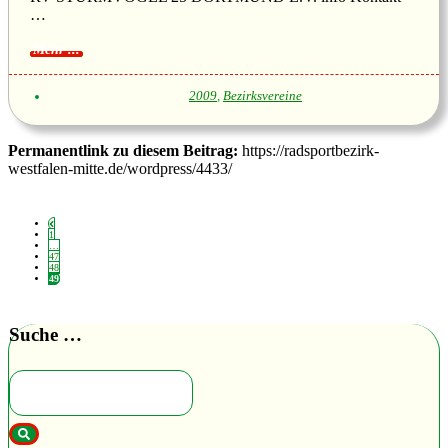
…
2009
,
Bezirksvereine
Permanentlink zu diesem Beitrag:
https://radsportbezirk-
westfalen-mitte.de/wordpress/4433/
1
…
47
48
49
Suche …