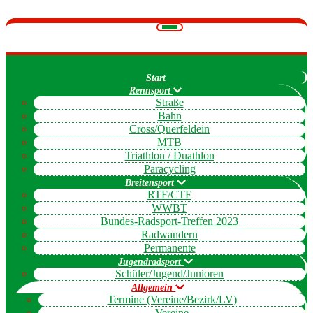
Navigation
umschalten
Start
Rennsport
Straße
Bahn
Cross/Querfeldein
MTB
Triathlon / Duathlon
Paracycling
Breitensport
RTF/CTF
WWBT
Bundes-Radsport-Treffen 2023
Radwandern
Permanente
Jugendradsport
Schüler/Jugend/Junioren
Allgemein
Termine (Vereine/Bezirk/LV)
Vereine