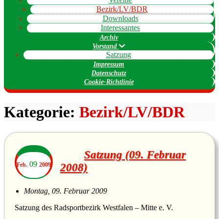
Bezirk/LV/BDR
Downloads
Interessantes
Archiv
Vorstand
Satzung
Impressum
Datenschutz
Cookie-Richtlinie
Kategorie:
Bezirk/LV/BDR
Satzung (09. Februar
09
Feb.
2009
2008)
Montag, 09. Februar 2009
Satzung des Radsportbezirk Westfalen – Mitte e. V.