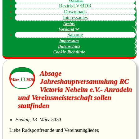
Bezirk/LV/BDR
Downloads
Interessantes
Archiv
Vorstand
Satzung
Impressum
Datenschutz
Cookie-Richtlinie
Absage
13
März
2020
Jahreshauptversammlung RC
Victoria Neheim e.V.- Anradeln
und Vereinsmeisterschaft sollen
stattfinden
Freitag, 13. März 2020
Liebe Radsportfreunde und Vereinsmitglieder,