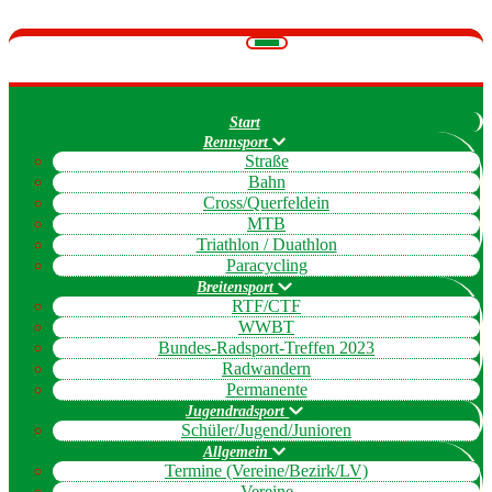
Navigation
umschalten
Start
Rennsport
Straße
Bahn
Cross/Querfeldein
MTB
Triathlon / Duathlon
Paracycling
Breitensport
RTF/CTF
WWBT
Bundes-Radsport-Treffen 2023
Radwandern
Permanente
Jugendradsport
Schüler/Jugend/Junioren
Allgemein
Termine (Vereine/Bezirk/LV)
Vereine