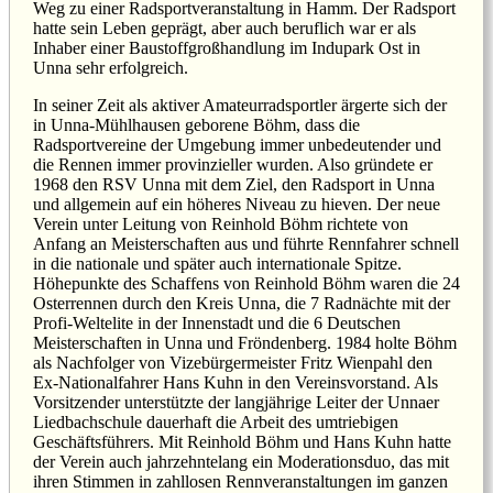
Weg zu einer Radsportveranstaltung in Hamm. Der Radsport
hatte sein Leben geprägt, aber auch beruflich war er als
Inhaber einer Baustoffgroßhandlung im Indupark Ost in
Unna sehr erfolgreich.
In seiner Zeit als aktiver Amateurradsportler ärgerte sich der
in Unna-Mühlhausen geborene Böhm, dass die
Radsportvereine der Umgebung immer unbedeutender und
die Rennen immer provinzieller wurden. Also gründete er
1968 den RSV Unna mit dem Ziel, den Radsport in Unna
und allgemein auf ein höheres Niveau zu hieven. Der neue
Verein unter Leitung von Reinhold Böhm richtete von
Anfang an Meisterschaften aus und führte Rennfahrer schnell
in die nationale und später auch internationale Spitze.
Höhepunkte des Schaffens von Reinhold Böhm waren die 24
Osterrennen durch den Kreis Unna, die 7 Radnächte mit der
Profi-Weltelite in der Innenstadt und die 6 Deutschen
Meisterschaften in Unna und Fröndenberg. 1984 holte Böhm
als Nachfolger von Vizebürgermeister Fritz Wienpahl den
Ex-Nationalfahrer Hans Kuhn in den Vereinsvorstand. Als
Vorsitzender unterstützte der langjährige Leiter der Unnaer
Liedbachschule dauerhaft die Arbeit des umtriebigen
Geschäftsführers. Mit Reinhold Böhm und Hans Kuhn hatte
der Verein auch jahrzehntelang ein Moderationsduo, das mit
ihren Stimmen in zahllosen Rennveranstaltungen im ganzen