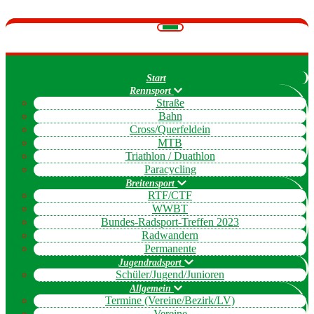
Navigation
umschalten
Start
Rennsport
Straße
Bahn
Cross/Querfeldein
MTB
Triathlon / Duathlon
Paracycling
Breitensport
RTF/CTF
WWBT
Bundes-Radsport-Treffen 2023
Radwandern
Permanente
Jugendradsport
Schüler/Jugend/Junioren
Allgemein
Termine (Vereine/Bezirk/LV)
Vereine