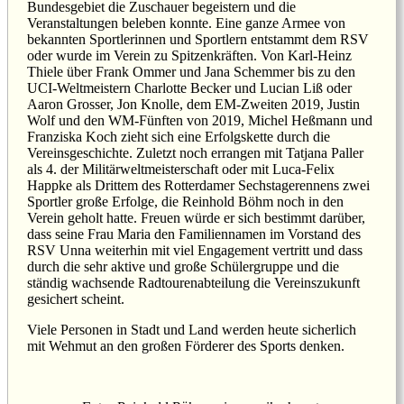
Bundesgebiet die Zuschauer begeistern und die
Veranstaltungen beleben konnte. Eine ganze Armee von
bekannten Sportlerinnen und Sportlern entstammt dem RSV
oder wurde im Verein zu Spitzenkräften. Von Karl-Heinz
Thiele über Frank Ommer und Jana Schemmer bis zu den
UCI-Weltmeistern Charlotte Becker und Lucian Liß oder
Aaron Grosser, Jon Knolle, dem EM-Zweiten 2019, Justin
Wolf und den WM-Fünften von 2019, Michel Heßmann und
Franziska Koch zieht sich eine Erfolgskette durch die
Vereinsgeschichte. Zuletzt noch errangen mit Tatjana Paller
als 4. der Militärweltmeisterschaft oder mit Luca-Felix
Happke als Drittem des Rotterdamer Sechstagerennens zwei
Sportler große Erfolge, die Reinhold Böhm noch in den
Verein geholt hatte. Freuen würde er sich bestimmt darüber,
dass seine Frau Maria den Familiennamen im Vorstand des
RSV Unna weiterhin mit viel Engagement vertritt und dass
durch die sehr aktive und große Schülergruppe und die
ständig wachsende Radtourenabteilung die Vereinszukunft
gesichert scheint.
Viele Personen in Stadt und Land werden heute sicherlich
mit Wehmut an den großen Förderer des Sports denken.